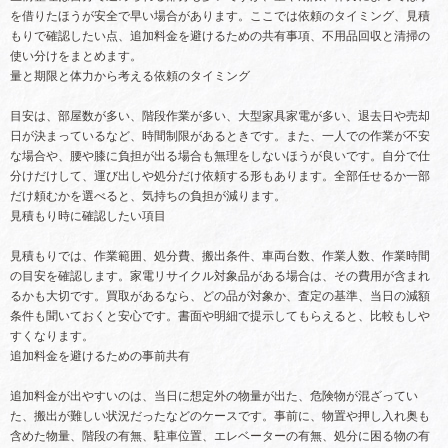
を借りたほうが安全で早い場合があります。ここでは依頼のタイミング、見積
もりで確認したい点、追加料金を避けるための共有事項、不用品回収と清掃の
使い分けをまとめます。
量と期限と体力から考える依頼のタイミング
目安は、部屋数が多い、階段作業が多い、大型家具家電が多い、退去日や売却
日が決まっているなど、時間制限があるときです。また、一人での作業が不安
な場合や、腰や膝に負担が出る場合も無理をしないほうが良いです。自分で仕
分けだけして、運び出しや処分だけ依頼する形もあります。全部任せるか一部
だけ頼むかを選べると、気持ちの負担が減ります。
見積もり時に確認したい項目
見積もりでは、作業範囲、処分費、搬出条件、車両台数、作業人数、作業時間
の目安を確認します。家電リサイクル対象品がある場合は、その費用が含まれ
るかも大切です。買取があるなら、どの品が対象か、査定の基準、当日の減額
条件も聞いておくと安心です。書面や明細で提示してもらえると、比較もしや
すくなります。
追加料金を避けるための事前共有
追加料金が出やすいのは、当日に想定外の物量が出た、危険物が混ざってい
た、搬出が難しい状況だったなどのケースです。事前に、物置や押し入れ奥も
含めた物量、階段の有無、駐車位置、エレベーターの有無、処分に困る物の有