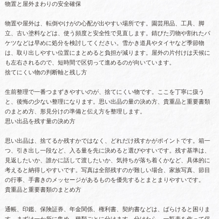
物置と屋外まわりの安全確保
物置や屋外は、転倒やけがの心配が出やすい場所です。園芸用品、工具、脚
立、古い塗料などは、使う頻度と安全性で見直します。錆びた刃物や割れたバ
ケツなどは早めに処分を検討してください。雪かき道具やタイヤなど季節物
は、取り出しやすい位置にまとめると負担が減ります。屋外の片付けは天候に
も左右されるので、短時間で区切って進めるのが向いています。
捨てにくい物の判断軸と残し方
生前整理で一番つまずきやすいのが、捨てにくい物です。ここを丁寧に扱う
と、後悔の少ない整理になります。思い出品の量の決め方、貴重品と重要書類
のまとめ方、形見分けの準備と伝え方を整理します。
思い出品を残す量の決め方
思い出品は、捨てるか残すかではなく、どれだけ残すかがポイントです。箱一
つ、引き出し一段など、入る量を先に決めると選びやすいです。残す基準は、
見返したいか、誰かに話して渡したいか、気持ちが落ち着くかなど、具体的に
考えると納得しやすいです。写真は全部残すのが難しい場合、家族写真、節目
の行事、手書きのメッセージがあるものを優先するとまとまりやすいです。
貴重品と重要書類のまとめ方
通帳、印鑑、保険証券、年金関係、権利書、契約書などは、ばらけると困りま