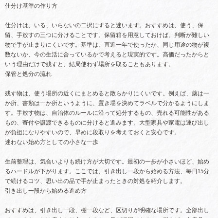
仕分け基準の作り方
仕分けは、いる、いらないの二択にすると迷います。おすすめは、使う、保
留、手放すの三つに分けることです。保留箱を用意しておけば、判断が難しい
物で手が止まりにくいです。基準は、直近一年で使ったか、同じ用途の物が複
数ないか、今の生活に合っているかで考えると現実的です。高価だったからと
いう理由だけで残すと、結局使わず場所を取ることもあります。
保管と処分の流れ
残す物は、使う場所の近くにまとめると散らかりにくいです。例えば、薬は一
か所、書類は一か所というように、置き場を決めてラベルで分かるようにしま
す。手放す物は、自治体のルールに沿って処分するもの、売れる可能性がある
もの、寄付や譲渡できるものに分けると進みます。大型家具や家電は運び出し
が負担になりやすいので、早めに段取りを考えておくと安心です。
迷わない始め方としての小さな一歩
生前整理は、気合いよりも続け方が大切です。最初の一歩が小さいほど、始め
るハードルが下がります。ここでは、引き出し一段から始める方法、毎日15分
で続けるコツ、思い出の品で手が止まったときの対処を紹介します。
引き出し一段から始める進め方
おすすめは、引き出し一段、棚一段など、区切りが明確な場所です。全部出し