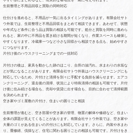
やすい形にまとめるなど、現実的な着地点を一緒に考えられます。
生前整理と不用品回収と買取の同時対応
仕分けを進めると、不用品が一気に出るタイミングがあります。有限会社サト
ウ外装では、生前整理と不用品回収をまとめて相談できます。あわせて、状態
や年式など条件に合う品は買取の相談も可能です。処分と買取を同時に進めら
れると、家の中に不用品を置き続ける期間が短くなり、作業スペースも確保し
やすくなります。冷蔵庫一つなど小さな回収から相談できる点も、始めやすさ
につながります。
片付け後のハウスクリーニングまでの一括対応
片付けの後は、家具を動かした跡のほこり、台所の油汚れ、水まわりの水垢な
どが気になることがあります。有限会社サトウ外装はハウスクリーニングにも
対応しているため、片付けと清掃を別々に手配する負担を減らせます。エアコ
ンクリーニング、退去後の清掃、状況により特殊清掃の相談も可能です。片付
け後に住み続ける場合も、売却や賃貸に出す場合も、目的に合わせて清掃範囲
を決められます。
空き家やゴミ屋敷の片付け、住まいの困りごと相談
生前整理が進むと、空き部屋や空き家の管理、物置の解体や修繕など、住まい
全体の課題が見えてくることがあります。有限会社サトウ外装では、空き家や
大量のゴミがある住まいの片付けにも対応しています。さらに、内装や水まわ
り、畳修繕、伐採など、住宅に関わる困りごとの相談も可能です。片付けをき