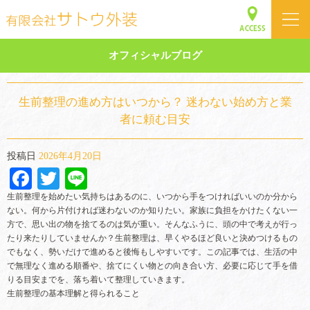
オフィシャルブログ
生前整理の進め方はいつから？ 迷わない始め方と業
者に頼む目安
投稿日
2026年4月20日
Facebook
Twitter
Line
生前整理を始めたい気持ちはあるのに、いつから手をつければいいのか分から
ない。何から片付ければ迷わないのか知りたい。家族に負担をかけたくない一
方で、思い出の物を捨てるのは気が重い。そんなふうに、頭の中で考えが行っ
たり来たりしていませんか？生前整理は、早くやるほど良いと決めつけるもの
でもなく、勢いだけで進めると後悔もしやすいです。この記事では、生活の中
で無理なく進める順番や、捨てにくい物との向き合い方、必要に応じて手を借
りる目安までを、落ち着いて整理していきます。
生前整理の基本理解と得られること