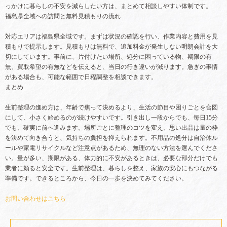
っかけに暮らしの不安を減らしたい方は、まとめて相談しやすい体制です。
福島県全域への訪問と無料見積もりの流れ
対応エリアは福島県全域です。まずは状況の確認を行い、作業内容と費用を見
積もりで提示します。見積もりは無料で、追加料金が発生しない明朗会計を大
切にしています。事前に、片付けたい場所、処分に困っている物、期限の有
無、買取希望の有無などを伝えると、当日の行き違いが減ります。急ぎの事情
がある場合も、可能な範囲で日程調整を相談できます。
まとめ
生前整理の進め方は、年齢で焦って決めるより、生活の節目や困りごとを合図
にして、小さく始めるのが続けやすいです。引き出し一段からでも、毎日15分
でも、確実に前へ進みます。場所ごとに整理のコツを変え、思い出品は量の枠
を決めて向き合うと、気持ちの負担を抑えられます。不用品の処分は自治体ル
ールや家電リサイクルなど注意点があるため、無理のない方法を選んでくださ
い。量が多い、期限がある、体力的に不安があるときは、必要な部分だけでも
業者に頼ると安全です。生前整理は、暮らしを整え、家族の安心にもつながる
準備です。できるところから、今日の一歩を決めてみてください。
お問い合わせはこちら