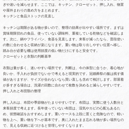
ぎや迷いを減らせます。ここでは、キッチン、クローゼット、押し入れ、物置
や屋外まわりの進め方をまとめます。
キッチンと食品ストックの見直し
キッチンは期限がある物が多いので、整理の効果が出やすい場所です。まずは
賞味期限切れの食品、使っていない調味料、重複している乾物などを確認しま
す。次に、鍋やフライパン、食器を見直します。来客が減ったなら、普段使い
の数に合わせると収納が楽になります。重い物は取り出しやすい位置へ移し、
踏み台が必要な棚は使用頻度の低い物だけにすると安全です。
クローゼットと衣類の判断基準
衣類は量が多く、迷いやすい場所です。判断は、今の体型に合うか、着心地が
良いか、手入れが負担でないかで考えると現実的です。冠婚葬祭の服は残す価
値がありますが、サイズが合わないなら買い直しも含めて検討します。部屋着
が多すぎる場合は、洗濯の回数に合わせて枚数を決めると減らしやすいです。
押し入れと布団類の整理
押し入れは、布団や季節物がたまりやすいです。布団は、実際に使う人数分と
来客頻度で考えます。長年使っていない布団は、湿気やカビの心配もあるた
め、状態確認をおすすめします。重いケースを上段に置くと危険なので、軽い
物を上へ、重い物を下へが基本です。奥に入れたまま忘れる物が多い場所なの
で、見える収納に近づけると管理しやすくなります。