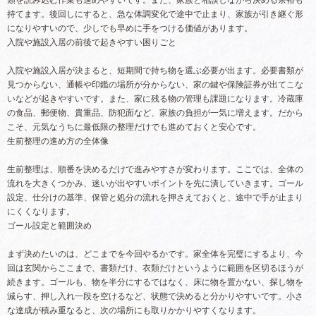
類を読み込む作業も進めやすいです。また、家族と相談しながら決める余裕も
持てます。後回しにすると、急な体調変化で途中で止まり、家族が引き継ぐ形
になりやすいので、少しでも早めに手をつける価値があります。
入院や施設入居の前後で起きやすい困りごと
入院や施設入居が決まると、短期間で持ち物を選ぶ必要が出ます。必要書類が
見つからない、通帳や印鑑の場所が分からない、家の鍵や保険証券が出てこな
いなどが起きやすいです。また、家に残る物の管理も課題になります。冷蔵庫
の食品、郵便物、貴重品、防犯面など、家族の負担が一気に増えます。だから
こそ、元気なうちに最低限の整理だけでも進めておくと安心です。
生前整理の進め方の全体像
生前整理は、順番を決めるだけで進みやすさが変わります。ここでは、全体の
流れを大きくつかみ、迷いが出やすいポイントを先に潰していきます。ゴール
設定、仕分けの基準、保管と処分の流れを押さえておくと、途中で手が止まり
にくくなります。
ゴール設定と範囲決め
まず決めたいのは、どこまでを今回やるかです。家全体を完璧にするより、今
回は玄関からここまで、書類だけ、衣類だけというように範囲を区切るほうが
続きます。ゴールも、物を半分にするではなく、床に物を置かない、探し物を
減らす、押し入れ一段を空けるなど、状態で決めると分かりやすいです。小さ
な達成が積み重なると、次の場所にも取りかかりやすくなります。