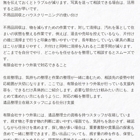
無を伝えておくとトラブルが減ります。写真を送って相談できる場合は、活用
すると話が早いです。
不用品回収とハウスクリーニングの使い分け
不用品回収は、物を減らすための作業です。対して清掃は、汚れを落として住
まいの状態を整える作業です。例えば、退去や売却を控えているなら、片付け
の後に清掃まで行うと印象が整いやすいです。長年動かしていない家具の裏は
ほこりが溜まりやすく、片付けと同時に清掃を入れると二度手間が減ります。
どこまでを自分でやり、どこからを任せるかを整理して相談するとスムーズで
す。
有限会社サトウ外装で対応できること
生前整理は、気持ちの整理と作業の整理が一緒に進むため、相談先の姿勢や対
応範囲が大切になります。ここでは、有限会社サトウ外装が行っている支援内
容を、できるだけ具体的にご紹介します。必要な部分だけ頼みたい方にも、ま
とめて進めたい方にも合うように、対応の幅を整理します。
遺品整理士在籍スタッフによる仕分け支援
有限会社サトウ外装には、遺品整理士の資格を持つスタッフが在籍していま
す。残す物と手放す物の判断に迷いやすい場面でも、気持ちを急かさず、確認
しながら仕分けを進めます。探し物が多い場合は、重要書類や貴重品の探索も
含めて一緒に整理できます。思い出品についても、残す量の枠を作る、保管し