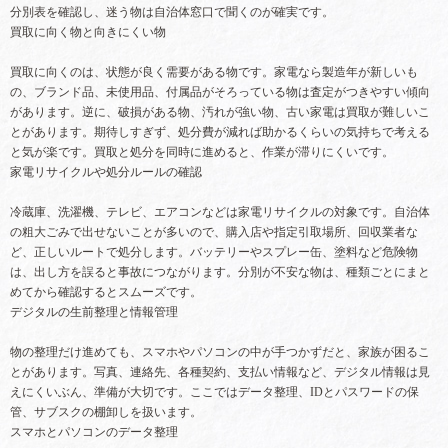
分別表を確認し、迷う物は自治体窓口で聞くのが確実です。
買取に向く物と向きにくい物
買取に向くのは、状態が良く需要がある物です。家電なら製造年が新しいも
の、ブランド品、未使用品、付属品がそろっている物は査定がつきやすい傾向
があります。逆に、破損がある物、汚れが強い物、古い家電は買取が難しいこ
とがあります。期待しすぎず、処分費が減れば助かるくらいの気持ちで考える
と気が楽です。買取と処分を同時に進めると、作業が滞りにくいです。
家電リサイクルや処分ルールの確認
冷蔵庫、洗濯機、テレビ、エアコンなどは家電リサイクルの対象です。自治体
の粗大ごみで出せないことが多いので、購入店や指定引取場所、回収業者な
ど、正しいルートで処分します。バッテリーやスプレー缶、塗料など危険物
は、出し方を誤ると事故につながります。分別が不安な物は、種類ごとにまと
めてから確認するとスムーズです。
デジタルの生前整理と情報管理
物の整理だけ進めても、スマホやパソコンの中が手つかずだと、家族が困るこ
とがあります。写真、連絡先、各種契約、支払い情報など、デジタル情報は見
えにくいぶん、準備が大切です。ここではデータ整理、IDとパスワードの保
管、サブスクの棚卸しを扱います。
スマホとパソコンのデータ整理