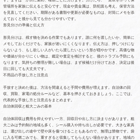
す。まずは一か所に集め、種類ごとに分けます。分けたら、一覧表を作って保
管場所を家族に伝えると安心です。現金や貴金属は、防犯面も考え、保管方法
を見直してください。期限がある書類や更新が必要なものは、封筒にメモを添
えておくと後から見ても分かりやすいです。
形見分けの準備と伝え方
形見分けは、残す物を決める作業でもあります。誰に何を渡したいか、簡単に
メモしておくだけでも、家族が迷いにくくなります。伝え方は、押しつけにな
らないよう、もし欲しい人がいたら渡したいという形が穏やかです。高価な物
や価値が分かりにくい物は、鑑定や査定を検討すると、後のトラブル予防にも
なります。気持ちの整理が難しい場合は、まず候補だけ分けておき、決定は後
日に回しても大丈夫です。
不用品の手放し方と注意点
手放すと決めた後は、方法を間違えると手間や費用が増えます。自治体の回
収、買取、家電の処分ルールなど、基本を押さえておきましょう。ここでは、
代表的な手放し方と注意点をまとめます。
自治体回収と粗大ごみの基本
自治体回収は費用を抑えやすい一方、回収日や出し方に決まりがあります。粗
大ごみは予約制の地域も多く、シール購入や持ち出しが必要です。大きな家具
は、運び出しの途中で壁や床を傷つけることもあるので、無理は禁物です。袋
に入る可燃ごみでも、重すぎると収集してもらえない場合があります。地域の