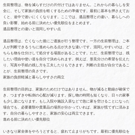
生前整理は、物を減らすだけの片付けではありません。これからの暮らしを安
全に、そして家族の負担を軽くするための準備です。最初に基本を押さえてお
くと、途中で迷いにくくなります。ここでは、遺品整理との違い、暮らしへの
良い影響、始める前に決めたい優先順位をまとめます。
遺品整理との違いと混同しやすい点
遺品整理は、亡くなった後にご遺族が行う整理です。一方の生前整理は、ご本
人が判断できるうちに進められる点が大きな違いです。混同しやすいのは、ど
ちらも物を仕分けして処分する場面があることです。ただ、生前整理では、残
したい理由や使い道を自分で決められます。例えば、形見分けの希望を伝えた
り、写真や手紙の残し方を工夫したりもできます。判断の主役が自分であるこ
とが、生前整理の良さです。
家族の負担軽減と暮らしやすさの両立
生前整理の目的は、家族のためだけではありません。物が減ると動線が確保で
き、つまずきや転倒の心配が減ります。探し物の時間も短くなり、日々の家事
も少し楽になります。もし入院や施設入居などで急に家を空けることになった
場合でも、必要書類や貴重品の場所が分かっていれば、家族が慌てずに済みま
す。自分の暮らしやすさと、家族の安心は両立できます。
進める前に決めたい優先順位
いきなり家全体をやろうとすると、疲れて止まりがちです。最初に優先順位を