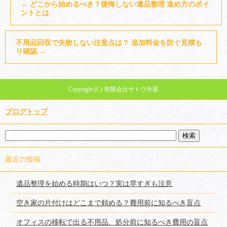
←
どこから始めるべき？後悔しない遺品整理 進め方のポイ
ントとは
不用品回収で失敗しない注意点は？ 追加料金を防ぐ見積も
り確認
→
Copyright (C) 有限会社サトウ外装
ブログトップ
最近の投稿
遺品整理を始める時期はいつ？実は早すぎも注意
空き家の片付けはどこまで頼める？費用前に知るべき盲点
オフィスの移転で出る不用品、処分前に知るべき費用の盲点