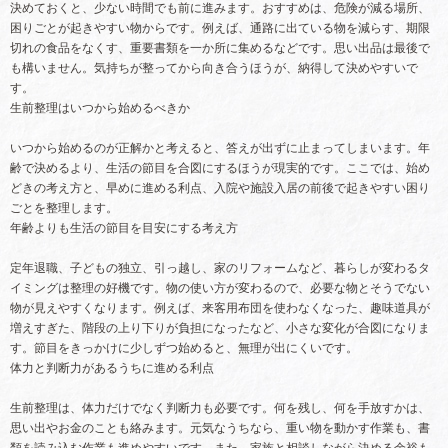
決めておくと、少ない時間でも前に進みます。おすすめは、危険が減る場所、
困りごとが起きやすい物からです。例えば、通路に出ている物を減らす、期限
切れの食品をなくす、重要書類を一か所に集めるなどです。思い出品は最後で
も構いません。気持ちが整ってから向き合うほうが、納得して決めやすいで
す。
生前整理はいつから始めるべきか
いつから始めるのが正解かと考えると、答えが出ずに止まってしまいます。年
齢で決めるより、生活の節目を合図にするほうが現実的です。ここでは、始め
どきの考え方と、早めに進める利点、入院や施設入居の前後で起きやすい困り
ごとを整理します。
年齢よりも生活の節目を目安にする考え方
定年退職、子どもの独立、引っ越し、家のリフォームなど、暮らしが変わるタ
イミングは整理の好機です。物の使い方が変わるので、必要な物とそうでない
物が見えやすくなります。例えば、来客用布団を使わなくなった、趣味道具が
増えすぎた、階段の上り下りが負担になったなど、小さな変化が合図になりま
す。節目をきっかけに少しずつ始めると、無理が出にくいです。
体力と判断力があるうちに進める利点
生前整理は、体力だけでなく判断力も必要です。何を残し、何を手放すかは、
思い出やお金のことも絡みます。元気なうちなら、重い物を動かす作業も、書