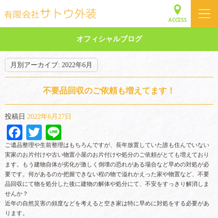
オフィシャルブログ
月別アーカイブ:
2022年6月
不要品回収のご依頼も増えてます！
投稿日
2022年6月27日
Facebook
Twitter
Line
ご遺品整理や生前整理はもちろんですが、長年放置していた誰も住んでいない
実家のお片付けや古い物置小屋のお片付けや処分のご依頼がとても増えており
ます。もう建物自体が劣化が激しく倒壊の恐れがある場合など早めの対処が必
要です。何があるのか把握できない程の物で溢れかえった家や物置など、不要
品回収にて物を処分した後に建物の解体や処分にて、不安をすっきり解消しま
せんか？
近年の自然災害の頻度などを考えると空き家は特に早めに対処をする必要があ
ります。